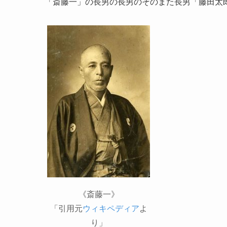
「斎藤一」の長男の長男のそのまた長男「藤田太
《斎藤一》
「引用元
ウィキペディア
よ
り」