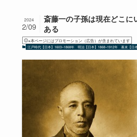
斎藤一の子孫は現在どこに
2024
2/09
ある
※本ページにはプロモーション（広告）が含まれています
江戸時代【日本】1603~1868年
明治【日本】1868~1912年
幕末【日本】