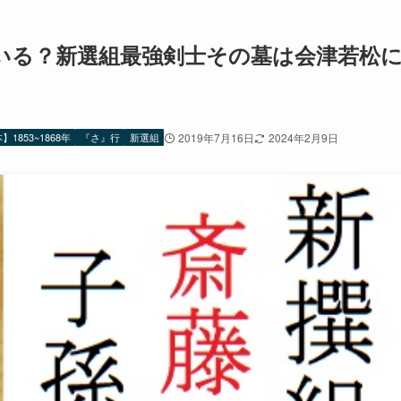
いる？新選組最強剣士その墓は会津若松
1853~1868年
『さ』行
新選組
2019年7月16日
2024年2月9日