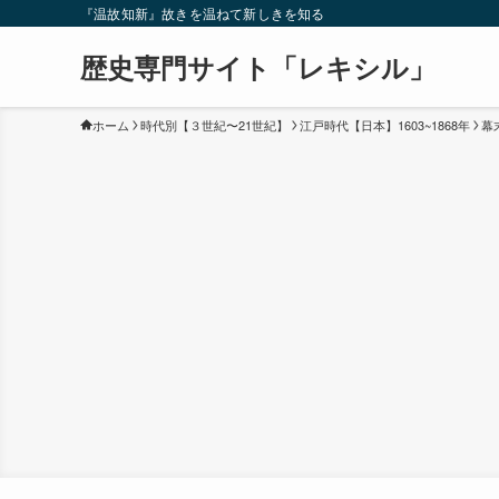
『温故知新』故きを温ねて新しきを知る
歴史専門サイト「レキシル」
ホーム
時代別【３世紀〜21世紀】
江戸時代【日本】1603~1868年
幕