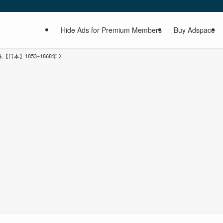
Hide Ads for Premium Members
Buy Adspace
末【日本】1853~1868年