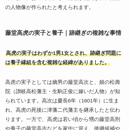
の人物像が作られたと考えられます。
藤堂高虎の実子と養子｜跡継ぎの複雑な事情
高虎の実子はわずか1男1女とされ、跡継ぎ問題に
は養子縁組を含む複雑な経緯がありました。
高虎の実子としては嫡男の藤堂高次と、娘の松壽
院（讃岐高松藩主・生駒正俊に嫁いだ人物）が知
られています。高次は慶長6年（1601年）に生ま
れ、高虎の死後に津藩二代藩主を継承したと伝わ
ります。一方で、高虎は若い頃から甥の藤堂高刑
や養子の藤堂高吉などを家中に迎え、後継候補や