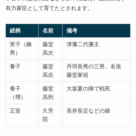
有力家臣として育てたとされます。
続柄
名前
備考
実子（嫡
藤堂
津藩二代藩主
男）
高次
養子
藤堂
丹羽長秀の三男、名張
高吉
藤堂家祖
養子
藤堂
大坂夏の陣で戦死
（甥）
高刑
正室
久芳
長井長定などの娘
院