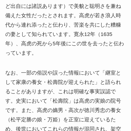
ど出自には諸説あります）で美貌と聡明さを兼ね
備えた女性だったとされます。高虎が若き浪人時
代から連れ添ったと伝わり、苦楽を共にした糟糠
の妻として知られています。寛永12年（1635
年）、高虎の死から5年後にこの世を去ったと伝わ
っています。
なお、一部の俗説や誤った情報において「継室と
して家康の養女・松壽院が迎えられた」と語られ
ることがありますが、これは明確な事実誤認で
す。史実において「松壽院」は高虎の実娘の院号
です。また、高虎の嫡男・高次が徳川秀忠の養女
（松平定勝の娘・万姫）を正室に迎えているた
め、後世においてこれらの情報が混同され、架空