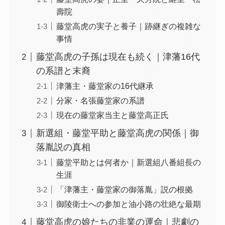
壽院
藤堂高虎の実子と養子｜跡継ぎの複雑な
事情
藤堂高虎の子孫は現在も続く｜津藩16代
の系譜と末裔
津藩主・藤堂家の16代継承
分家・名張藤堂家の系譜
現在の藤堂家当主と藤堂高正氏
新選組・藤堂平助と藤堂高虎の関係｜御
落胤説の真相
藤堂平助とは何者か｜新選組八番組長の
生涯
「津藩主・藤堂家の御落胤」説の根拠
御陵衛士への参加と油小路の壮絶な最期
藤堂高虎の娘たちの非業の運命｜悲劇の