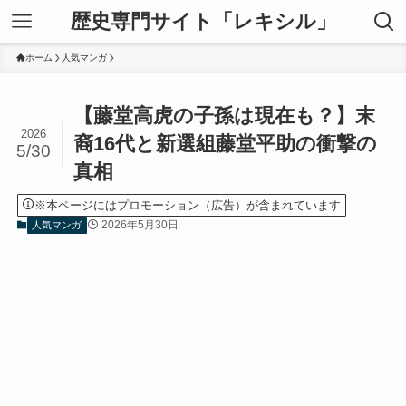
歴史専門サイト「レキシル」
ホーム
人気マンガ
【藤堂高虎の子孫は現在も？】末
2026
裔16代と新選組藤堂平助の衝撃の
5/30
真相
※本ページにはプロモーション（広告）が含まれています
2026年5月30日
人気マンガ