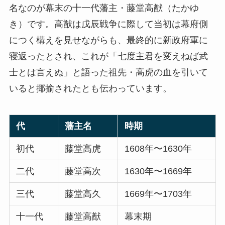
名なのが幕末の十一代藩主・藤堂高猷（たかゆ
き）です。高猷は戊辰戦争に際して当初は幕府側
につく構えを見せながらも、最終的に新政府軍に
寝返ったとされ、これが「七度主君を変えねば武
士とは言えぬ」と語った祖先・高虎の血を引いて
いると揶揄されたとも伝わっています。
代
藩主名
時期
初代
藤堂高虎
1608年〜1630年
二代
藤堂高次
1630年〜1669年
三代
藤堂高久
1669年〜1703年
十一代
藤堂高猷
幕末期