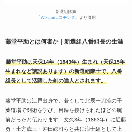
新選組隊旗
「
Wikipediaコモンズ
」より引用
藤堂平助とは何者か｜新選組八番組長の生涯
藤堂平助は天保14年（1843年）生まれ（天保15年
生まれなど諸説あります）の新選組隊士で、八番
組長として活躍した剣の達人とされます。
藤堂平助は江戸出身で、若くして北辰一刀流の千
葉道場で剣術を学び、目録を授けられたほどの腕
前だったと伝わります。文久3年（1863年）に近藤
勇・土方歳三・沖田総司らと共に浪士組として上