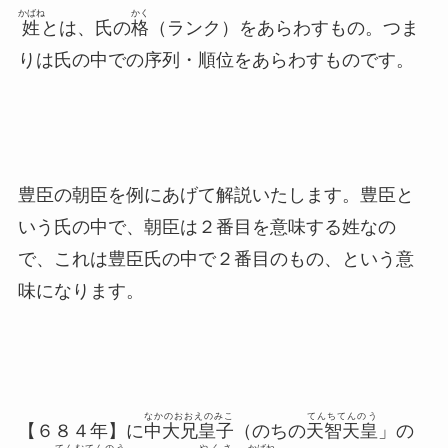
かばね
かく
姓
とは、氏の
格
（ランク）をあらわすもの。つま
りは氏の中での序列・順位をあらわすものです。
豊臣の朝臣を例にあげて解説いたします。豊臣と
いう氏の中で、朝臣は２番目を意味する姓なの
で、これは豊臣氏の中で２番目のもの、という意
味になります。
なかのおおえのみこ
てんちてんのう
【６８４年】に
中大兄皇子
（のちの
天智天皇
」の
てんむてんのう
やくさ
かばね