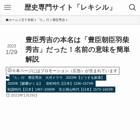
歴史専門サイト「レキシル」
ホーム
五十音順
『た』行
豊臣秀吉
豊臣秀吉の本名は「豊臣朝臣羽柴
2023
秀吉」だった！名前の意味を簡単
1/29
解説
※本ページにはプロモーション（広告）が含まれています
『た』行
豊臣秀吉
大河ドラマ
2023年【どうする家康】
2020年【麒麟がくる】
室町時代【日本】1336~1573年
戦国時代【日本】1467~1590年
安土桃山時代【日本】1573~1603年
2023年1月29日