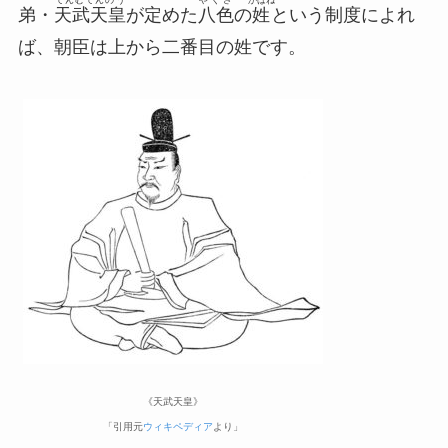
弟・
天武天皇
が定めた
八色
の
姓
という制度によれ
ば、朝臣は上から二番目の姓です。
《天武天皇》
「引用元
ウィキペディア
より」