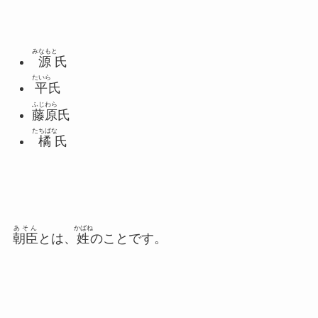
みなもと
源
氏
たいら
平
氏
ふじわら
藤原
氏
たちばな
橘
氏
あそん
かばね
朝臣
とは、
姓
のことです。