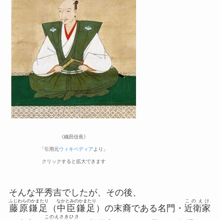
《織田信長》
「引用元
ウィキペディア
より」
クリックすると拡大できます
そんな平秀吉でしたが、その後、
ふじわらのかまたり
なかとみのかまたり
このえけ
藤原鎌足
（
中臣鎌足
）の末裔である名門・
近衛家
このえさきひさ