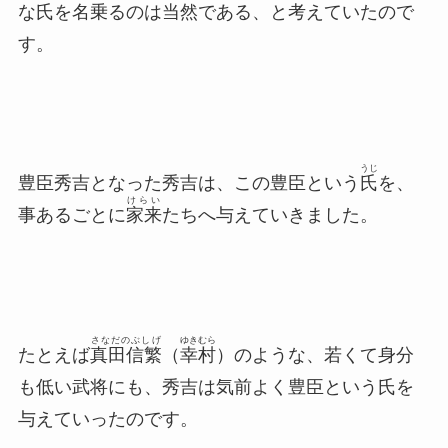
な氏を名乗るのは当然である、と考えていたので
す。
うじ
豊臣秀吉となった秀吉は、この豊臣という
氏
を、
けらい
事あるごとに
家来
たちへ与えていきました。
さなだのぶしげ
ゆきむら
たとえば
真田信繁
（
幸村
）のような、若くて身分
も低い武将にも、秀吉は気前よく豊臣という氏を
与えていったのです。