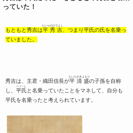
っていた！
たいらのひでよし
もともと秀吉は
平秀吉
、つまり平氏の氏を名乗っ
ていました。
たいらのきよもり
秀吉は、主君・織田信長が
平清盛
の子孫を自称
へいし
し、
平氏
と名乗っていたことをマネして、自分も
平氏を名乗ったと考えられています。