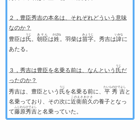
２，豊臣秀吉の本名は、それぞれどういう意味
なのか？
うじ
あそん
かばね
みょうじ
いみな
豊臣は
氏
。
朝臣
は
姓
。羽柴は
苗字
。秀吉は
諱
に
あたる。
うじ
３，秀吉は豊臣を名乗る前は、なんという
氏
だ
ったのか？
うじ
たいらのひでよし
秀吉は、豊臣という
氏
を名乗る前に、
平秀吉
と
このえさきひさ
名乗っており、その次に
近衛前久
の養子となっ
ふじわらひでよし
て
藤原秀吉
と名乗っていた。