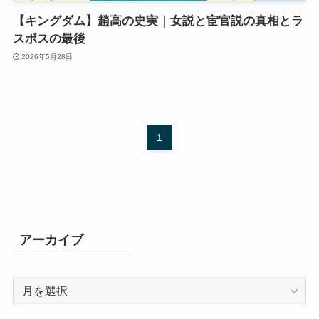
【キングダム】趙高の史実｜女説と宦官説の真相とラ
スボスの最後
2026年5月28日
1
アーカイブ
ア
ー
カ