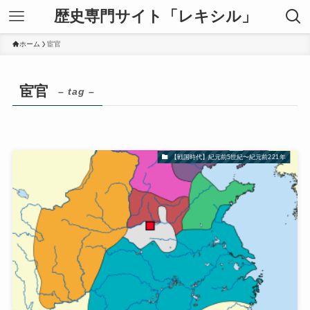
歴史専門サイト「レキシル」
ホーム
宦官
宦官
– tag –
【戦国時代】紀元前5世紀〜紀元前221年